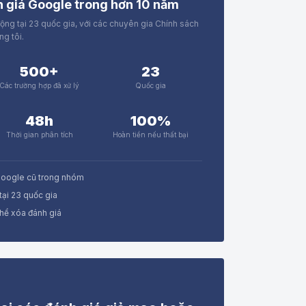
h giá Google trong hơn 10 năm
động tại 23 quốc gia, với các chuyên gia Chính sách
g tôi.
500+
23
Các trường hợp đã xử lý
Quốc gia
48h
100%
Thời gian phân tích
Hoàn tiền nếu thất bại
Google cũ trong nhóm
tại 23 quốc gia
hể xóa đánh giá