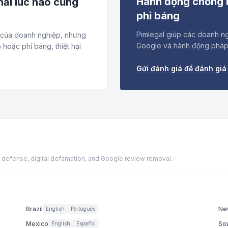
Hành động chống l
hải lúc nào cũng
phỉ báng
Pimlegal giúp các doanh ng
rí của doanh nghiệp, nhưng
Google và hành động pháp 
hoặc phỉ báng, thiệt hại
Gửi đánh giá để đánh giá
ion defense, digital defamation, and Google review removal.
Brazil
Ne
English
Português
Mexico
Sou
English
Español