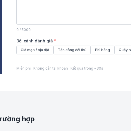
0
/ 5000
Bối cảnh đánh giá
*
Giả mạo / bịa đặt
Tấn công đối thủ
Phỉ báng
Quấy r
Miễn phí · Không cần tài khoản · Kết quả trong ~30s
trường hợp