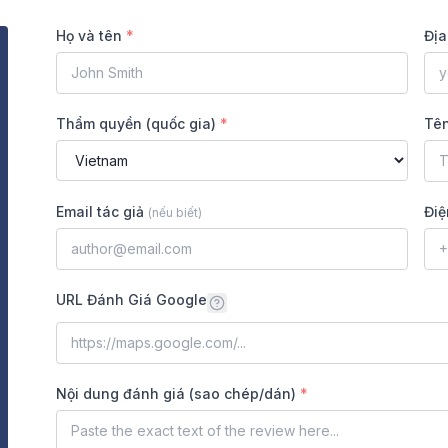
Họ và tên
*
Địa
Thẩm quyền (quốc gia)
*
Tên
Email tác giả
Điệ
(
nếu biết
)
URL Đánh Giá Google
Nội dung đánh giá (sao chép/dán)
*