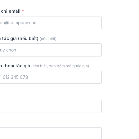
 chỉ email
*
 tác giả (nếu biết)
(
nếu biết
)
n thoại tác giả
(
nếu biết, bao gồm mã quốc gia
)