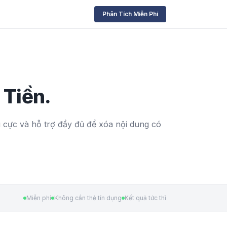
Phân Tích Miễn Phí
 Tiền.
u cực và hỗ trợ đầy đủ để xóa nội dung có
Miễn phí
Không cần thẻ tín dụng
Kết quả tức thì