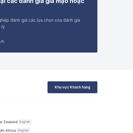
ại các đánh giá giả mạo hoặc
hiệp đánh giá các lựa chọn xóa đánh giá
lý.
 →
Khu vực Khách hàng
w Zealand
English
th Africa
English