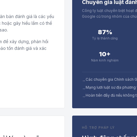
Chuyên gia luật đán
Công ty luật chuyên biệt hoạt 
văn bản đánh giá là các yếu
Google cũ trong nhóm của chún
c hoặc gây hiểu lầm có thể
sao.
87%
Tỷ lệ thành công
ăm để xây dựng, phản hồi
bảo tồn đánh giá và xác
10+
Năm kinh nghiệm
Các chuyên gia Chính sách 
→
Mạng lưới luật sư địa phương 
→
Hoàn tiền đầy đủ nếu không t
→
HỖ TRỢ PHÁP LÝ