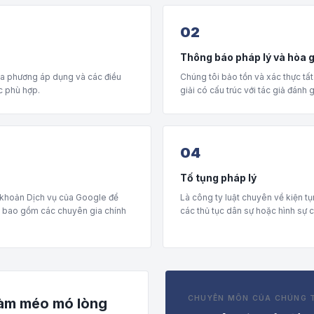
02
Thông báo pháp lý và hòa g
địa phương áp dụng và các điều
Chúng tôi bảo tồn và xác thực tấ
c phù hợp.
giải có cấu trúc với tác giả đánh g
04
Tố tụng pháp lý
 khoản Dịch vụ của Google để
Là công ty luật chuyên về kiện t
i bao gồm các chuyên gia chính
các thủ tục dân sự hoặc hình sự c
CHUYÊN MÔN CỦA CHÚNG 
làm méo mó lòng