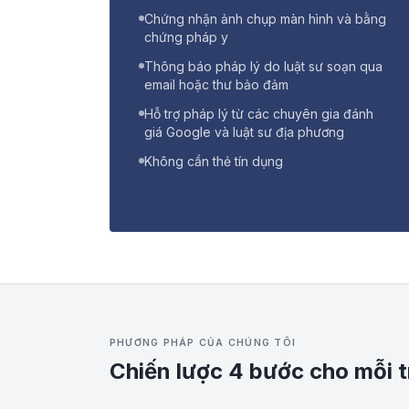
Chứng nhận ảnh chụp màn hình và bằng
chứng pháp y
Thông báo pháp lý do luật sư soạn qua
email hoặc thư bảo đảm
Hỗ trợ pháp lý từ các chuyên gia đánh
giá Google và luật sư địa phương
Không cần thẻ tín dụng
PHƯƠNG PHÁP CỦA CHÚNG TÔI
Chiến lược 4 bước cho mỗi 