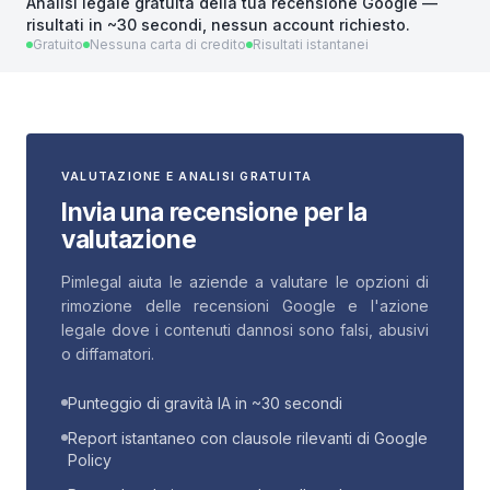
Analisi legale gratuita della tua recensione Google —
risultati in ~30 secondi, nessun account richiesto.
Gratuito
Nessuna carta di credito
Risultati istantanei
VALUTAZIONE E ANALISI GRATUITA
Invia una recensione per la
valutazione
Pimlegal aiuta le aziende a valutare le opzioni di
rimozione delle recensioni Google e l'azione
legale dove i contenuti dannosi sono falsi, abusivi
o diffamatori.
Punteggio di gravità IA in ~30 secondi
Report istantaneo con clausole rilevanti di Google
Policy