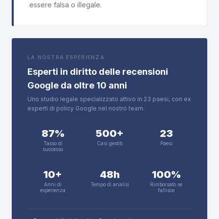
essere falsa o illegale.
LA NOSTRA ESPERIENZA
Esperti in diritto delle recensioni
Google da oltre 10 anni
Uno studio legale specializzato attivo in 23 paesi, con ex
esperti di policy Google nel nostro team.
87%
500+
23
Tasso di
Casi gestiti
Paesi
successo
10+
48h
100%
Anni di
Tempo di analisi
Rimborsato se
esperienza
fallisce