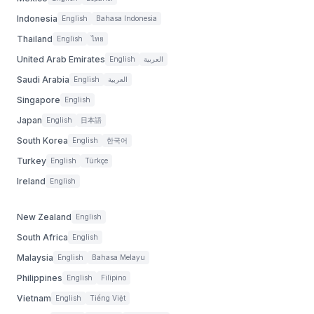
Indonesia
English
Bahasa Indonesia
Thailand
English
ไทย
United Arab Emirates
English
العربية
Saudi Arabia
English
العربية
Singapore
English
Japan
English
日本語
South Korea
English
한국어
Turkey
English
Türkçe
Ireland
English
New Zealand
English
South Africa
English
Malaysia
English
Bahasa Melayu
Philippines
English
Filipino
Vietnam
English
Tiếng Việt