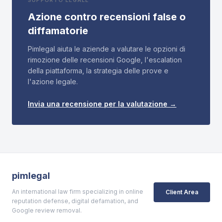
SUPPORTO LEGALE
Azione contro recensioni false o
diffamatorie
Pimlegal aiuta le aziende a valutare le opzioni di
rimozione delle recensioni Google, l'escalation
della piattaforma, la strategia delle prove e
l'azione legale.
Invia una recensione per la valutazione →
pimlegal
An international law firm specializing in online
Client Area
reputation defense, digital defamation, and
Google review removal.