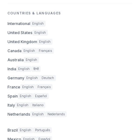
COUNTRIES & LANGUAGES
International
English
United States
English
United Kingdom
English
Canada
English
Français
Australia
English
India
English
हिन्दी
Germany
English
Deutsch
France
English
Français
Spain
English
Español
Italy
English
Italiano
Netherlands
English
Nederlands
Brazil
English
Português
Mexico
English
Español