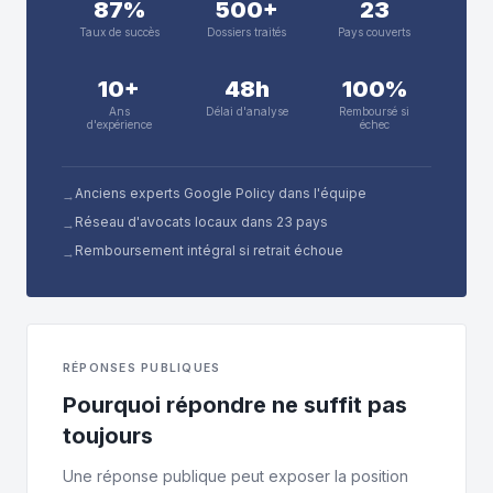
87%
500+
23
Taux de succès
Dossiers traités
Pays couverts
10+
48h
100%
Ans
Délai d'analyse
Remboursé si
d'expérience
échec
Anciens experts Google Policy dans l'équipe
→
Réseau d'avocats locaux dans 23 pays
→
Remboursement intégral si retrait échoue
→
RÉPONSES PUBLIQUES
Pourquoi répondre ne suffit pas
toujours
Une réponse publique peut exposer la position