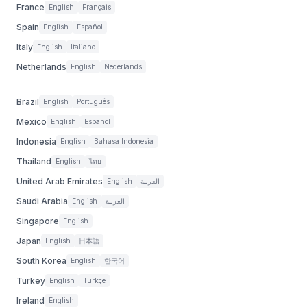
France
English
Français
Spain
English
Español
Italy
English
Italiano
Netherlands
English
Nederlands
Brazil
English
Português
Mexico
English
Español
Indonesia
English
Bahasa Indonesia
Thailand
English
ไทย
United Arab Emirates
English
العربية
Saudi Arabia
English
العربية
Singapore
English
Japan
English
日本語
South Korea
English
한국어
Turkey
English
Türkçe
Ireland
English