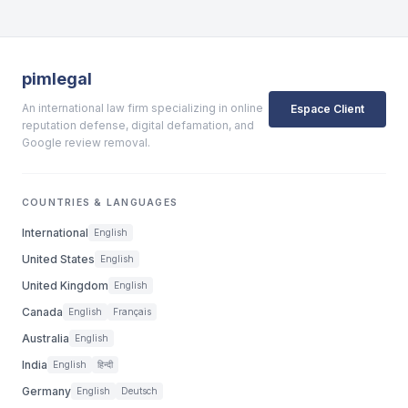
pimlegal
An international law firm specializing in online
Espace Client
reputation defense, digital defamation, and
Google review removal.
COUNTRIES & LANGUAGES
International
English
United States
English
United Kingdom
English
Canada
English
Français
Australia
English
India
English
हिन्दी
Germany
English
Deutsch