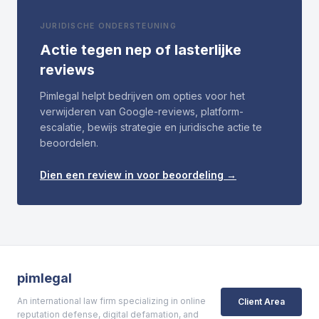
JURIDISCHE ONDERSTEUNING
Actie tegen nep of lasterlijke
reviews
Pimlegal helpt bedrijven om opties voor het
verwijderen van Google-reviews, platform-
escalatie, bewijs strategie en juridische actie te
beoordelen.
Dien een review in voor beoordeling →
pimlegal
An international law firm specializing in online
Client Area
reputation defense, digital defamation, and