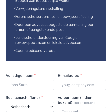
koppelt aan toepasselijke wetten
Verwijderingskansinschatting
Forensische screenshot- en bewijscertificering
Door een advocaat opgestelde aanmaning per
e-mail of aangetekende post
Juridische ondersteuning van Google-
reviewspecialisten en lokale advocaten
Geen creditcard vereist
Volledige naam
*
E-mailadres
*
Rechtsmacht (land)
*
Auteurnaam (indien
bekend)
(
indien bekend
)