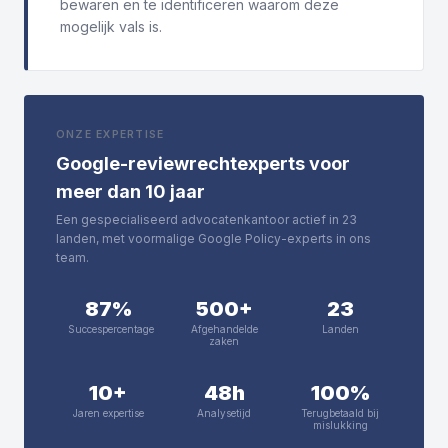
bewaren en te identificeren waarom deze
mogelijk vals is.
ONZE EXPERTISE
Google-reviewrechtexperts voor
meer dan 10 jaar
Een gespecialiseerd advocatenkantoor actief in 23
landen, met voormalige Google Policy-experts in ons
team.
87%
500+
23
Succespercentage
Afgehandelde
Landen
zaken
10+
48h
100%
Jaren expertise
Analysetijd
Terugbetaald bij
mislukking