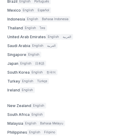
Brazil
English
Português
Mexico
English
Español
Indonesia
English
Bahasa Indonesia
Thailand
English
ไทย
United Arab Emirates
English
العربية
Saudi Arabia
English
العربية
Singapore
English
Japan
English
日本語
South Korea
English
한국어
Turkey
English
Türkçe
Ireland
English
New Zealand
English
South Africa
English
Malaysia
English
Bahasa Melayu
Philippines
English
Filipino