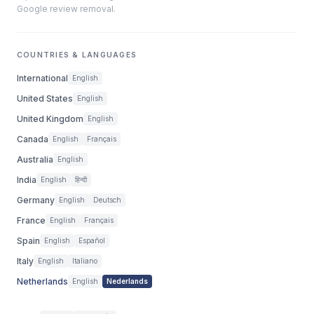
Google review removal.
COUNTRIES & LANGUAGES
International
English
United States
English
United Kingdom
English
Canada
English
Français
Australia
English
India
English
हिन्दी
Germany
English
Deutsch
France
English
Français
Spain
English
Español
Italy
English
Italiano
Netherlands
English
Nederlands