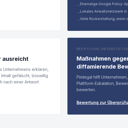
Ehemalige Google Policy-Sp
→
Lokales Anwaltsnetzwerk in
→
Volle Rückerstattung, wenn 
→
RECHTLICHE UNTERSTÜTZ
Maßnahmen gegen
 ausreicht
diffamierende Be
des Unternehmens erklären,
nhalt gefälscht, böswillig
Pimlegal hilft Unternehme
h nach einer Antwort
Plattform-Eskalation, Bewe
bewerten.
Bewertung zur Überprüf