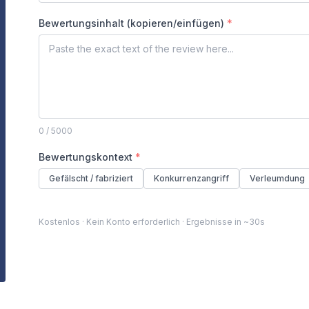
Bewertungsinhalt (kopieren/einfügen)
*
0
/ 5000
Bewertungskontext
*
Gefälscht / fabriziert
Konkurrenzangriff
Verleumdung
Kostenlos · Kein Konto erforderlich · Ergebnisse in ~30s