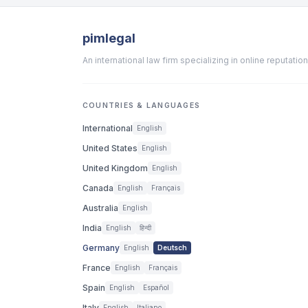
pimlegal
An international law firm specializing in online reputat
COUNTRIES & LANGUAGES
International
English
United States
English
United Kingdom
English
Canada
English
Français
Australia
English
India
English
हिन्दी
Germany
English
Deutsch
France
English
Français
Spain
English
Español
Italy
English
Italiano