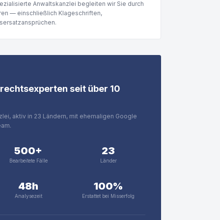
ialisierte Anwaltskanzlei begleiten wir Sie durch
hren — einschließlich Klageschriften,
nsersatzansprüchen.
echtsexperten seit über 10
zlei, aktiv in 23 Ländern, mit ehemaligen Google
eam.
500+
23
Bearbeitete Fälle
Länder
48h
100%
Analysezeit
Erstattet bei Misserfolg