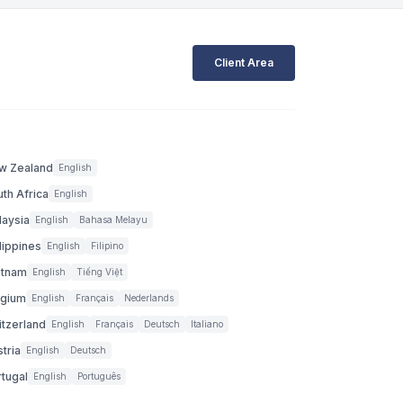
Client Area
w Zealand
English
th Africa
English
laysia
English
Bahasa Melayu
lippines
English
Filipino
etnam
English
Tiếng Việt
lgium
English
Français
Nederlands
itzerland
English
Français
Deutsch
Italiano
tria
English
Deutsch
rtugal
English
Português