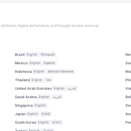
ion defense, digital defamation, and Google review removal.
Brazil
Ne
English
Português
Mexico
Sou
English
Español
Indonesia
Ma
English
Bahasa Indonesia
Thailand
Phi
English
ไทย
United Arab Emirates
Vi
English
العربية
Saudi Arabia
Be
English
العربية
Singapore
Sw
English
Japan
Aus
English
日本語
South Korea
Po
English
한국어
Turkey
English
Türkçe