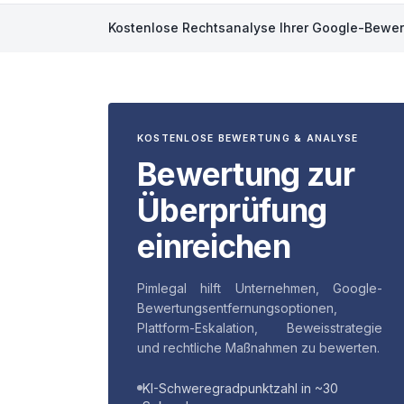
Kostenlose Rechtsanalyse Ihrer Google-Bewert
KOSTENLOSE BEWERTUNG & ANALYSE
Bewertung zur
Überprüfung
einreichen
Pimlegal hilft Unternehmen, Google-
Bewertungsentfernungsoptionen,
Plattform-Eskalation, Beweisstrategie
und rechtliche Maßnahmen zu bewerten.
KI-Schweregradpunktzahl in ~30