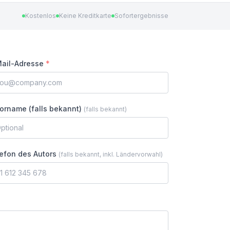
Kostenlos
Keine Kreditkarte
Sofortergebnisse
ail-Adresse
*
orname (falls bekannt)
(
falls bekannt
)
efon des Autors
(
falls bekannt, inkl. Ländervorwahl
)