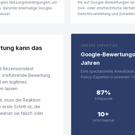
Googles Nutzungsbedingungen, um
Als auf Google-Bewertungen spez
en, darunter ehemalige Google-
zivil- oder strafrechtliche Verfa
ausel.
Gerichtsvertretung und Schade
UNSERE EXPERTISE
rtung kann das
Google-Bewertungsr
Jahren
d Rezensionstext
Eine spezialisierte Anwaltskan
r irreführende Bewertung
Policy-Experten in unserem T
ein legitimes
n lassen.
87%
Erfolgsquote
t, muss die Reaktion
erste Schritt ist, die
 warum sie falsch oder
10+
Jahre Expertise