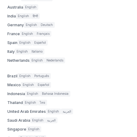
Australia
English
India
English
हिन्दी
Germany
English
Deutsch
France
English
Français
Spain
English
Español
Italy
English
Italiano
Netherlands
English
Nederlands
Brazil
English
Português
Mexico
English
Español
Indonesia
English
Bahasa Indonesia
Thailand
English
ไทย
United Arab Emirates
English
العربية
Saudi Arabia
English
العربية
Singapore
English