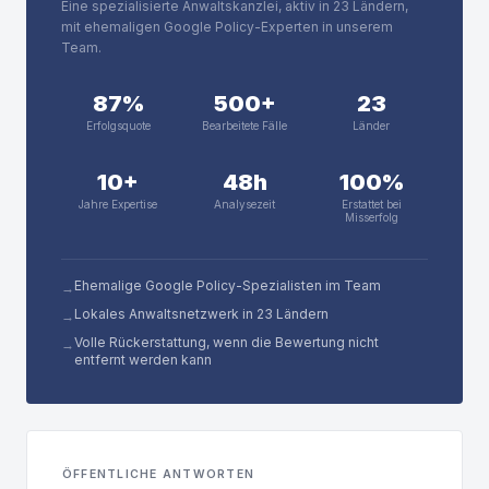
Eine spezialisierte Anwaltskanzlei, aktiv in 23 Ländern,
mit ehemaligen Google Policy-Experten in unserem
Team.
87%
500+
23
Erfolgsquote
Bearbeitete Fälle
Länder
10+
48h
100%
Jahre Expertise
Analysezeit
Erstattet bei
Misserfolg
Ehemalige Google Policy-Spezialisten im Team
→
Lokales Anwaltsnetzwerk in 23 Ländern
→
Volle Rückerstattung, wenn die Bewertung nicht
→
entfernt werden kann
ÖFFENTLICHE ANTWORTEN