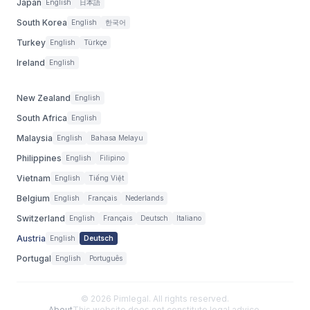
Japan
English
日本語
South Korea
English
한국어
Turkey
English
Türkçe
Ireland
English
New Zealand
English
South Africa
English
Malaysia
English
Bahasa Melayu
Philippines
English
Filipino
Vietnam
English
Tiếng Việt
Belgium
English
Français
Nederlands
Switzerland
English
Français
Deutsch
Italiano
Austria
English
Deutsch
Portugal
English
Português
©
2026
Pimlegal. All rights reserved.
About
This website does not constitute legal advice.