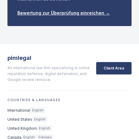
Bewertung zur Überprüfung einreichen →
pimlegal
An international law firm specializing in online
Client Area
reputation defense, digital defamation, and
Google review removal.
COUNTRIES & LANGUAGES
International
English
United States
English
United Kingdom
English
Canada
English
Français